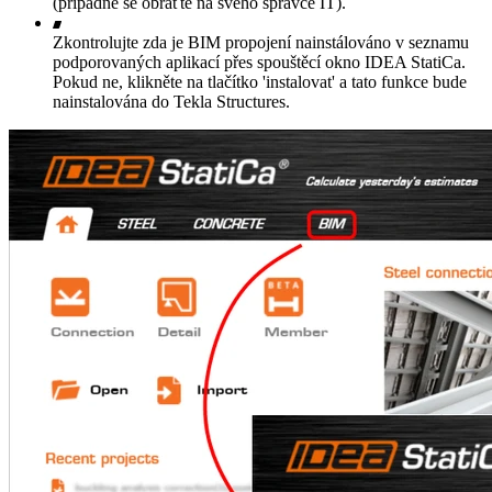
(případně se obraťte na svého správce IT).
Zkontrolujte zda je BIM propojení nainstálováno v seznamu
podporovaných aplikací přes spouštěcí okno IDEA StatiCa.
Pokud ne, klikněte na tlačítko 'instalovat' a tato funkce bude
nainstalována do Tekla Structures.