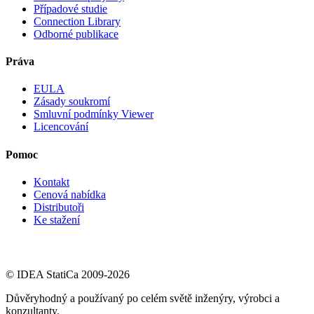
Případové studie
Connection Library
Odborné publikace
Práva
EULA
Zásady soukromí
Smluvní podmínky Viewer
Licencování
Pomoc
Kontakt
Cenová nabídka
Distributoři
Ke stažení
© IDEA StatiCa 2009-2026
Důvěryhodný a používaný po celém světě inženýry, výrobci a
konzultanty.