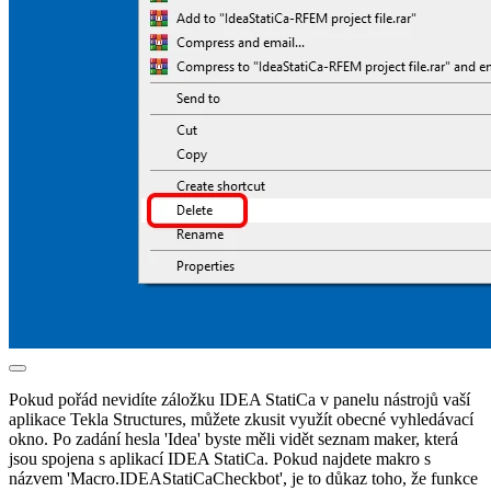
Pokud pořád nevidíte záložku IDEA StatiCa v panelu nástrojů vaší
aplikace Tekla Structures, můžete zkusit využít obecné vyhledávací
okno. Po zadání hesla 'Idea' byste měli vidět seznam maker, která
jsou spojena s aplikací IDEA StatiCa. Pokud najdete makro s
názvem 'Macro.IDEAStatiCaCheckbot', je to důkaz toho, že funkce