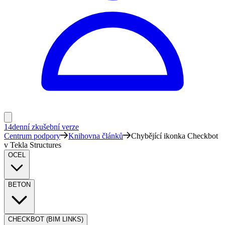
14denní zkušební verze
Centrum podpory
Knihovna článků
Chybějící ikonka Checkbot
v Tekla Structures
OCEL
BETON
CHECKBOT (BIM LINKS)