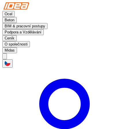
Ocel
Beton
BIM & pracovní postupy
Podpora a Vzdělávání
Ceník
O společnosti
Midas