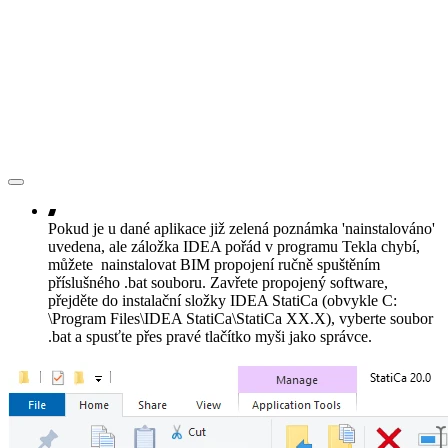
Pokud je u dané aplikace již zelená poznámka 'nainstalováno'
uvedena, ale záložka IDEA pořád v programu Tekla chybí,
můžete nainstalovat BIM propojení ručně spuštěním
příslušného .bat souboru. Zavřete propojený software,
přejděte do instalační složky IDEA StatiCa (obvykle C:
\Program Files\IDEA StatiCa\StatiCa XX.X), vyberte soubor
.bat a spusťte přes pravé tlačítko myši jako správce.