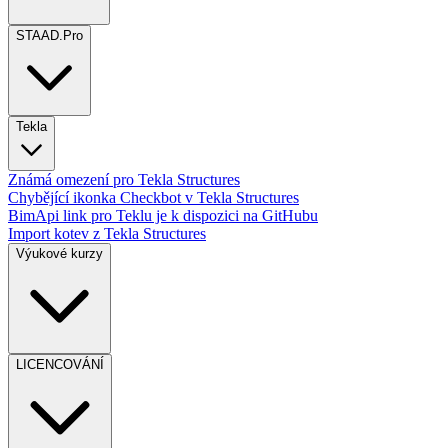
STAAD.Pro
Tekla
Známá omezení pro Tekla Structures
Chybějící ikonka Checkbot v Tekla Structures
BimApi link pro Teklu je k dispozici na GitHubu
Import kotev z Tekla Structures
Výukové kurzy
LICENCOVÁNÍ