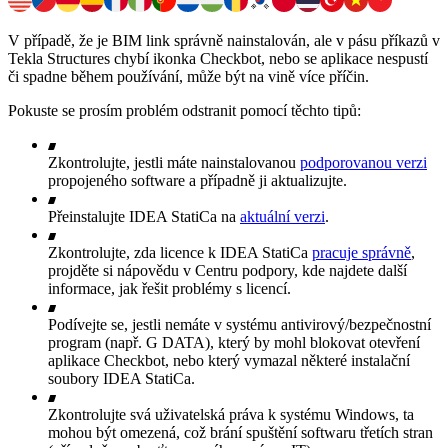
V případě, že je BIM link správně nainstalován, ale v pásu příkazů v
Tekla Structures chybí ikonka Checkbot, nebo se aplikace nespustí
či spadne během používání, může být na vině více příčin.
Pokuste se prosím problém odstranit pomocí těchto tipů:
Zkontrolujte, jestli máte nainstalovanou
podporovanou verzi
propojeného software a případně ji aktualizujte.
Přeinstalujte IDEA StatiCa na
aktuální verzi
.
Zkontrolujte, zda licence k IDEA StatiCa
pracuje správně
,
projděte si nápovědu v Centru podpory, kde najdete další
informace, jak řešit problémy s licencí.
Podívejte se, jestli nemáte v systému antivirový/bezpečnostní
program (např. G DATA), který by mohl blokovat otevření
aplikace Checkbot, nebo který vymazal některé instalační
soubory IDEA StatiCa.
Zkontrolujte svá uživatelská práva k systému Windows, ta
mohou být omezená, což brání spuštění softwaru třetích stran