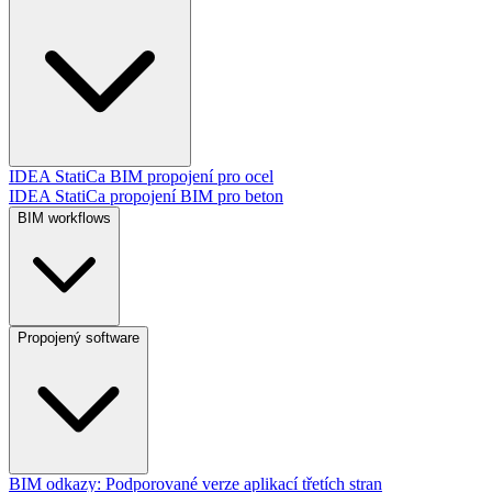
IDEA StatiCa BIM propojení pro ocel
IDEA StatiCa propojení BIM pro beton
BIM workflows
Propojený software
BIM odkazy: Podporované verze aplikací třetích stran