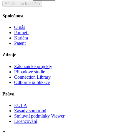
Přihlásit se k odběru
Společnost
O nás
Partneři
Kariéra
Patent
Zdroje
Zákaznické projekty
Případové studie
Connection Library
Odborné publikace
Práva
EULA
Zásady soukromí
Smluvní podmínky Viewer
Licencování