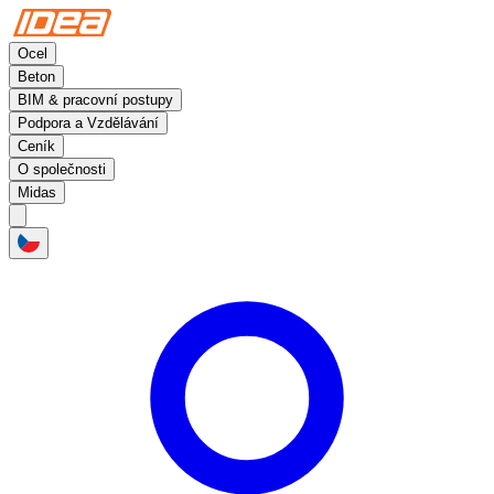
Ocel
Beton
BIM & pracovní postupy
Podpora a Vzdělávání
Ceník
O společnosti
Midas