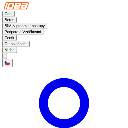
Ocel
Beton
BIM & pracovní postupy
Podpora a Vzdělávání
Ceník
O společnosti
Midas