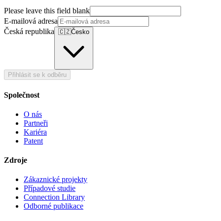
Please leave this field blank
E-mailová adresa
Česká republika
🇨🇿
Česko
Přihlásit se k odběru
Společnost
O nás
Partneři
Kariéra
Patent
Zdroje
Zákaznické projekty
Případové studie
Connection Library
Odborné publikace