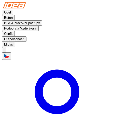
Ocel
Beton
BIM & pracovní postupy
Podpora a Vzdělávání
Ceník
O společnosti
Midas