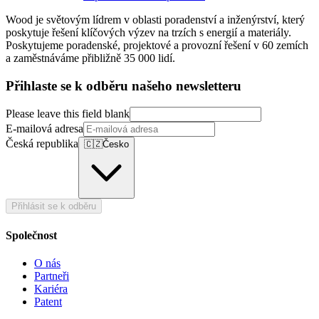
Wood je světovým lídrem v oblasti poradenství a inženýrství, který
poskytuje řešení klíčových výzev na trzích s energií a materiály.
Poskytujeme poradenské, projektové a provozní řešení v 60 zemích
a zaměstnáváme přibližně 35 000 lidí.
Přihlaste se k odběru našeho newsletteru
Please leave this field blank
E-mailová adresa
Česká republika
🇨🇿
Česko
Přihlásit se k odběru
Společnost
O nás
Partneři
Kariéra
Patent