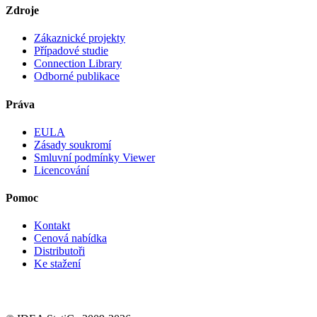
Zdroje
Zákaznické projekty
Případové studie
Connection Library
Odborné publikace
Práva
EULA
Zásady soukromí
Smluvní podmínky Viewer
Licencování
Pomoc
Kontakt
Cenová nabídka
Distributoři
Ke stažení