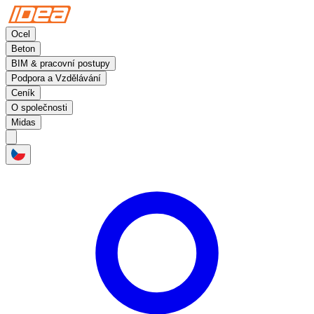
Ocel
Beton
BIM & pracovní postupy
Podpora a Vzdělávání
Ceník
O společnosti
Midas