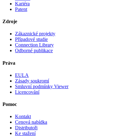
Kariéra
Patent
Zdroje
Zákaznické projekty
Případové studie
Connection Library
Odborné publikace
Práva
EULA
Zásady soukromí
Smluvní podmínky Viewer
Licencování
Pomoc
Kontakt
Cenová nabídka
Distributoři
Ke stažení