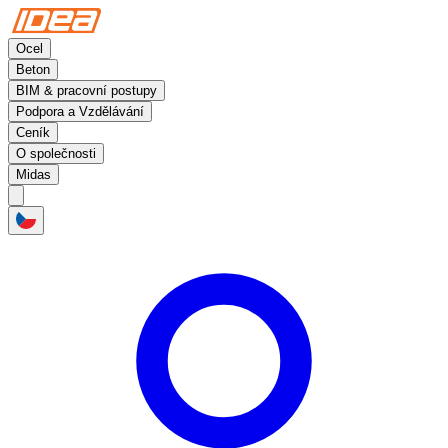
Ocel
Beton
BIM & pracovní postupy
Podpora a Vzdělávání
Ceník
O společnosti
Midas