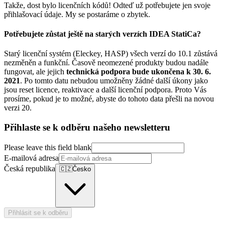
Takže, dost bylo licenčních kódů! Odteď už potřebujete jen svoje
přihlašovací údaje. My se postaráme o zbytek.
Potřebujete zůstat ještě na starých verzích IDEA StatiCa?
Starý licenční systém (Eleckey, HASP) všech verzí do 10.1 zůstává
nezměněn a funkční. Časově neomezené produkty budou nadále
fungovat, ale jejich
technická podpora bude ukončena k 30. 6.
2021
. Po tomto datu nebudou umožněny žádné další úkony jako
jsou reset licence, reaktivace a další licenční podpora. Proto Vás
prosíme, pokud je to možné, abyste do tohoto data přešli na novou
verzi 20.
Přihlaste se k odběru našeho newsletteru
Please leave this field blank
E-mailová adresa
Česká republika
🇨🇿
Česko
Přihlásit se k odběru