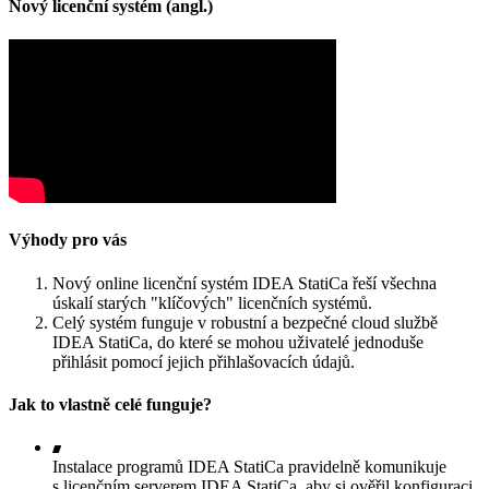
Nový licenční systém (angl.)
Výhody pro vás
Nový online licenční systém IDEA StatiCa řeší všechna
úskalí starých "klíčových" licenčních systémů.
Celý systém funguje v robustní a bezpečné cloud službě
IDEA StatiCa, do které se mohou uživatelé jednoduše
přihlásit pomocí jejich přihlašovacích údajů.
Jak to vlastně celé funguje?
Instalace programů IDEA StatiCa pravidelně komunikuje
s licenčním serverem IDEA StatiCa, aby si ověřil konfiguraci