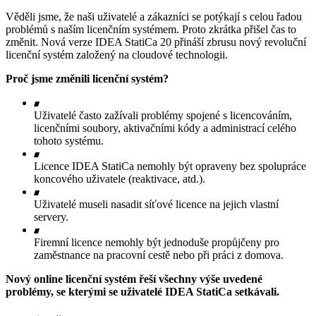
Věděli jsme, že naši uživatelé a zákazníci se potýkají s celou řadou
problémů s naším licenčním systémem. Proto zkrátka přišel čas to
změnit. Nová verze IDEA StatiCa 20 přináší zbrusu nový revoluční
licenční systém založený na cloudové technologii.
Proč jsme změnili licenční systém?
Uživatelé často zažívali problémy spojené s licencováním,
licenčními soubory, aktivačními kódy a administrací celého
tohoto systému.
Licence IDEA StatiCa nemohly být opraveny bez spolupráce
koncového uživatele (reaktivace, atd.).
Uživatelé museli nasadit síťové licence na jejich vlastní
servery.
Firemní licence nemohly být jednoduše propůjčeny pro
zaměstnance na pracovní cestě nebo při práci z domova.
Nový online licenční systém řeší všechny výše uvedené
problémy, se kterými se uživatelé IDEA StatiCa setkávali.