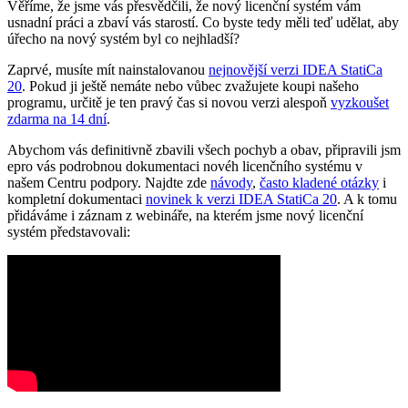
Věříme, že jsme vás přesvědčili, že nový licenční systém vám
usnadní práci a zbaví vás starostí. Co byste tedy měli teď udělat, aby
úřecho na nový systém byl co nejhladší?
Zaprvé, musíte mít nainstalovanou
nejnovější verzi IDEA StatiCa
20
. Pokud ji ještě nemáte nebo vůbec zvažujete koupi našeho
programu, určitě je ten pravý čas si novou verzi alespoň
vyzkoušet
zdarma na 14 dní
.
Abychom vás definitivně zbavili všech pochyb a obav, připravili jsm
epro vás podrobnou dokumentaci novéh licenčního systému v
našem Centru podpory. Najdte zde
návody
,
často kladené otázky
i
kompletní dokumentaci
novinek k verzi IDEA StatiCa 20
. A k tomu
přidáváme i záznam z webináře, na kterém jsme nový licenční
systém představovali: