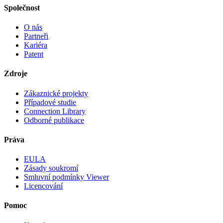
Společnost
O nás
Partneři
Kariéra
Patent
Zdroje
Zákaznické projekty
Případové studie
Connection Library
Odborné publikace
Práva
EULA
Zásady soukromí
Smluvní podmínky Viewer
Licencování
Pomoc