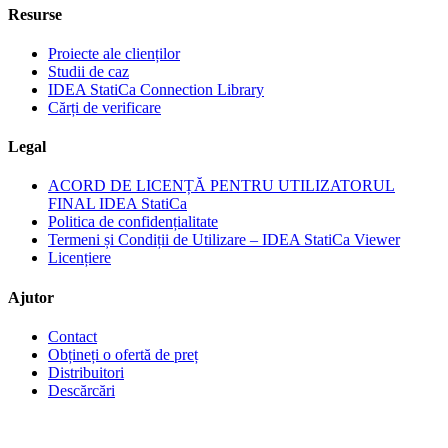
Resurse
Proiecte ale clienților
Studii de caz
IDEA StatiCa Connection Library
Cărți de verificare
Legal
ACORD DE LICENȚĂ PENTRU UTILIZATORUL
FINAL IDEA StatiCa
Politica de confidențialitate
Termeni și Condiții de Utilizare – IDEA StatiCa Viewer
Licențiere
Ajutor
Contact
Obțineți o ofertă de preț
Distribuitori
Descărcări