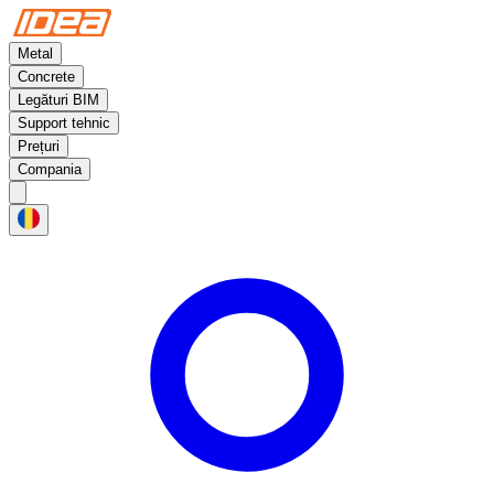
Metal
Concrete
Legături BIM
Support tehnic
Prețuri
Compania