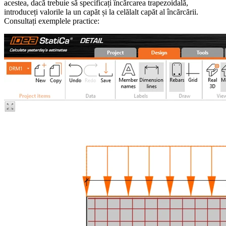
acestea, dacă trebuie să specificați încărcarea trapezoidală,
introduceți valorile la un capăt și la celălalt capăt al încărcării.
Consultați exemplele practice: