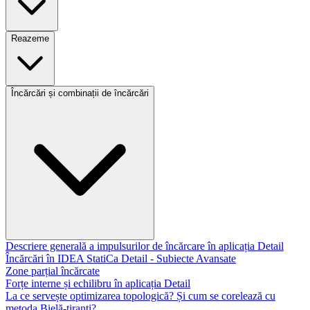
Reazeme
Încărcări și combinații de încărcări
Descriere generală a impulsurilor de încărcare în aplicația Detail
Încărcări în IDEA StatiCa Detail - Subiecte Avansate
Zone parțial încărcate
Forțe interne și echilibru în aplicația Detail
La ce servește optimizarea topologică? Și cum se corelează cu
metoda Bielă-tiranți?