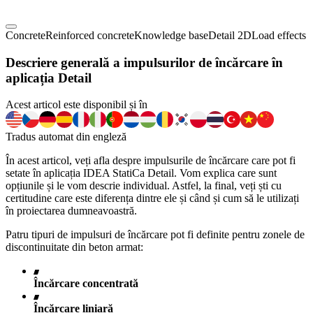
Concrete
Reinforced concrete
Knowledge base
Detail 2D
Load effects
Descriere generală a impulsurilor de încărcare în
aplicația Detail
Acest articol este disponibil și în
Tradus automat din engleză
În acest articol, veți afla despre impulsurile de încărcare care pot fi
setate în aplicația IDEA StatiCa Detail. Vom explica care sunt
opțiunile și le vom descrie individual. Astfel, la final, veți ști cu
certitudine care este diferența dintre ele și când și cum să le utilizați
în proiectarea dumneavoastră.
Patru tipuri de impulsuri de încărcare pot fi definite pentru zonele de
discontinuitate din beton armat:
Încărcare concentrată
Încărcare liniară