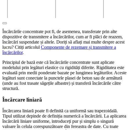
Încărcările concentrate pot fi, de asemenea, transferate prin alte
dispozitive de transmitere a încărcărilor, cum ar fi plăci de reazem,
încărcări suspendate și altele. Doriți să aflați mai multe despre acest
lucru? Citiți articolul
Componente de rezemare și transmitere a
încărcărilor
.
Principiul de bază este că încărcările concentrate sunt aplicate
modelului prin legături elastice cu rigidități diferite. Rigiditatea este
evaluată prin medii ponderate bazate pe lungimea legăturilor. Aceste
legături sunt conectate la punctele plasei de beton sau de armătură
(unde au fost trasate săgețile albastre) și transferă încărcările către
structură.
Încărcare liniară
Încărcarea liniară poate fi definită ca uniformă sau trapezoidală.
Tipul utilizat depinde de definiția numerică a încărcării. La aplicarea
încărcării liniare uniforme, introduceți pur și simplu o singură
valoare în celula corespunzătoare din fereastra de date. Cu toate