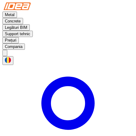
Metal
Concrete
Legături BIM
Support tehnic
Prețuri
Compania