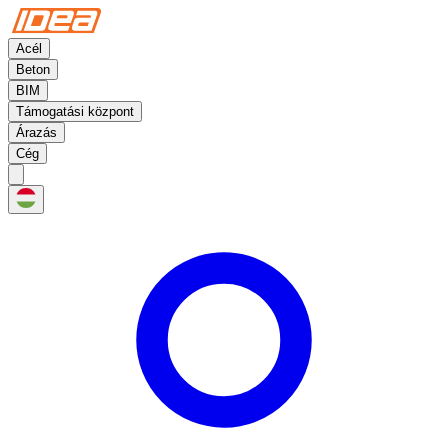
Acél
Beton
BIM
Támogatási központ
Árazás
Cég