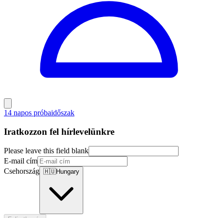
14 napos próbaidőszak
Iratkozzon fel hírlevelünkre
Please leave this field blank
E-mail cím
Csehország
🇭🇺
Hungary