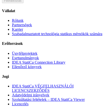
Feliratkozás
Vállalat
Rólunk
Partnerségek
Karrier
Szabadalmaztatott technológia statikus mérnökök számára
Erőforrások
Ügyfélprojektek
Esettanulmányok
IDEA StatiCa Connection Library
Ellenőrző könyvek
Jogi
IDEA StatiCa VÉGFELHASZNÁLÓI
LICENCSZERZŐDÉS
Adatvédelmi irányelvek
Szolgáltatási feltételek – IDEA StatiCa Viewer
Licencelés