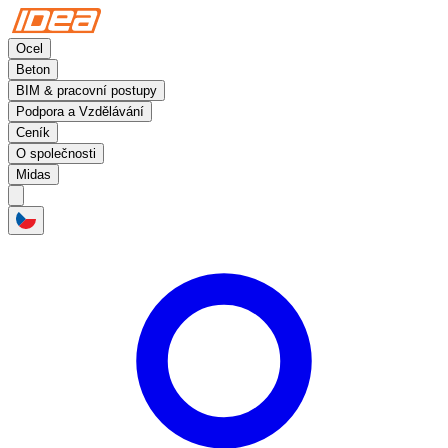
Ocel
Beton
BIM & pracovní postupy
Podpora a Vzdělávání
Ceník
O společnosti
Midas