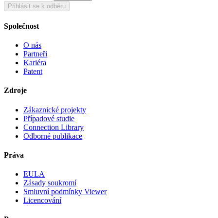
Přihlásit se k odběru
Společnost
O nás
Partneři
Kariéra
Patent
Zdroje
Zákaznické projekty
Případové studie
Connection Library
Odborné publikace
Práva
EULA
Zásady soukromí
Smluvní podmínky Viewer
Licencování