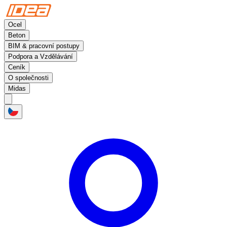
Ocel
Beton
BIM & pracovní postupy
Podpora a Vzdělávání
Ceník
O společnosti
Midas