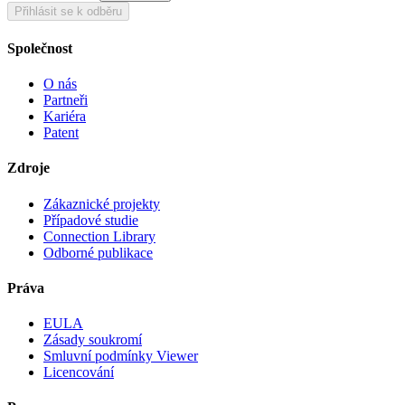
Přihlásit se k odběru
Společnost
O nás
Partneři
Kariéra
Patent
Zdroje
Zákaznické projekty
Případové studie
Connection Library
Odborné publikace
Práva
EULA
Zásady soukromí
Smluvní podmínky Viewer
Licencování